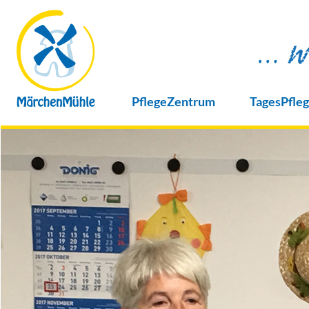
PflegeZentrum
TagesPfle