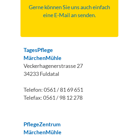
Gerne können Sie uns auch einfach
eine E-Mail an
senden.
TagesPflege
MärchenMühle
Veckerhagenerstrasse 27
34233 Fuldatal
Telefon: 0561 / 81 69 651
Telefax: 0561 / 98 12 278
PflegeZentrum
MärchenMühle