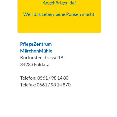
Angehörigen da!
Weil das Leben keine Pausen macht.
PflegeZentrum
MärchenMühle
Kurfürstenstrasse 18
34233 Fuldatal
Telefon: 0561 / 98 14 80
Telefax: 0561 / 98 14 870