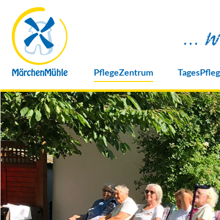
PflegeZentrum
TagesPfle