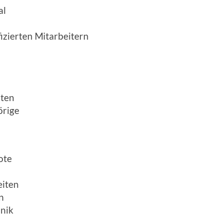
al
fizierten Mitarbeitern
n
äten
örige
ote
eiten
n
nik