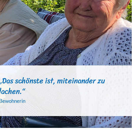
„Das schönste ist, miteinander zu
lachen.“
Bewohnerin